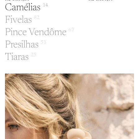
Camélias
14
Fivelas
82
Pince Vendôme
67
Presilhas
51
Tiaras
25